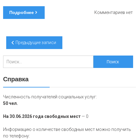
Подробнее
к
Комментариев
нет
запис
Благо
письм
от
Навигация
Предыдущие записи
библи
по
записям
Поиск
для:
Справка
Численность получателей социальных услуг:
50 чел.
На 30.06.2026 года свободных мест
— 0
Информацию о количестве свободных мест можно получить
по телефону: