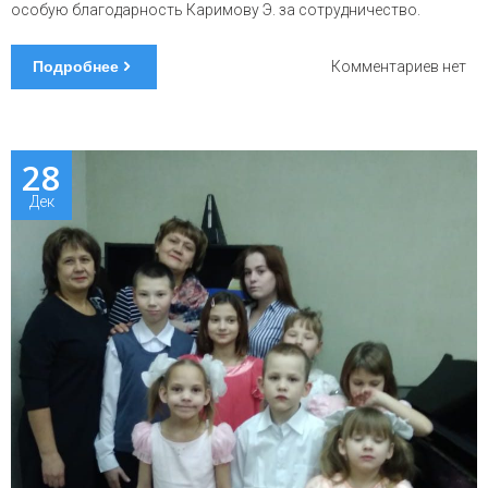
особую благодарность Каримову Э. за сотрудничество.
Подробнее
к
Комментариев
нет
запис
масте
класс
по
28
парик
Дек
искусс