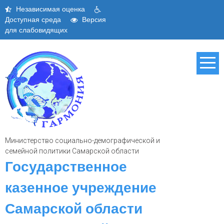
Skip
Независимая оценка
to
Доступная среда
Версия
content
для слабовидящих
Министерство социально-демографической и
семейной политики Самарской области
Государственное
казенное учреждение
Самарской области