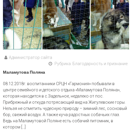
Администратор сайта
Рубрика:
Благодарность и признание
Маламутова Поляна
08.12.2018г. воспитанники СРЦН «Гармония» побывали в
центре семейного и детского отдыха «Маламутова Поляна»,
которая находится в с.Задельное, недалеко от пос.
Прибрежный и откуда потрясающий вид на Жигулевские горы.
Нельзя не отметить чудесную природу – зимний лес, сосновый
бор, свежий воздух. А также куча радостных собачьих глаз.
Ведь на Маламутовой Поляне есть собачий питомник, в
котором […]