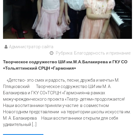
Администратор сайта
Рубрика:
Благодарность и признание
Творческое содружество ШИ им.М.А.Балакирева и ГКУ СО
«Тольяттинский СРЦН «Гармония»
«Детство- это смех и радость, песни, дружба и мечты» М.
Пляцковский Творческое содружество ШИ им М. А.
Балакирева и ГКУ СО«ТСРЦН «Гармония»»в рамках
межучрежденческого проекта «Театр- детям» продолжается!
Наши воспитанники приняли участие в совместном
Новогоднем представлении на территории школы искусств им.
М. А. Балакирева Наши воспитанники открыли для себя
удивительный […]