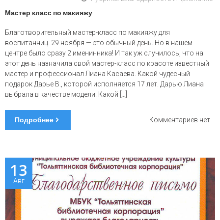
Мастер класс по макияжу
Благотворительный мастер-класс по макияжу для
воспитанниц. 29 ноября — это обычный день. Но в нашем
центре было сразу 2 именинника! И так уж случилось, что на
этот день назначила свой мастер-класс по красоте известный
мастер и профессионал Лиана Касаева. Какой чудесный
подарок Дарье В., которой исполняется 17 лет. Дарью Лиана
выбрала в качестве модели. Какой […]
Подробнее
к
Комментариев
нет
запис
Масте
класс
по
13
макия
Авг