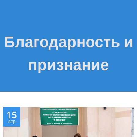
Благодарность и
признание
15
Апр