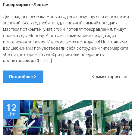
Гипермаркет «Лента»
Для каждого ребенка Новый год это время чудес и исполнения
желаний. Весь год ребята ждут главный зимний праздник:
мастерят открытки, учат стихи, готовят поздравления, пишут
письма деду Морозу. А потом с замиранием сердца ждут
исполнения желания. И взрослые их не подвели! Настоящими
волшебниками почувствовали себя сотрудники гипермаркета
«Лента», которые 25 декабря приехали поздравить
воспитанников СРЦН […]
Подробнее
к
Комментариев
нет
запис
Гипер
«Лента
12
Дек