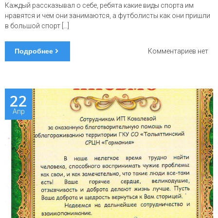
Каждый рассказывал о себе, ребята какие виды спорта им
нравятся и чем они занимаются, а футболисты как они пришли
в большой спорт […]
Подробнее
к
Комментариев
нет
запис
футбо
коман
«Акро
22
Холдин
Апр