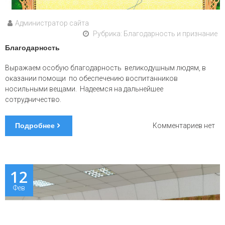
Администратор сайта
Рубрика:
Благодарность и признание
Благодарность
Выражаем особую благодарность великодушным людям, в
оказании помощи по обеспечению воспитанников
носильными вещами. Надеемся на дальнейшее
сотрудничество.
Подробнее
к
Комментариев
нет
запис
Благо
12
Фев