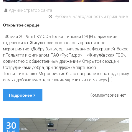
Администратор сайта
Рубрика:
Благодарность и признание
Открытое сердце
30 мая 2019г в ГКУ СО «Тольяттинский СРЦН «Гармония»
отделения в г.Жигулёвске состоялось праздничное
мероприятие «Добру быть», организованное Федерацией бокса
г.Тольятти и филиалом ПАО «РусГидро» — «Жигулёвская ГЭС»,
совместно с общественным движением Открытое сердце и
Сотрудниками добра, при поддержке партнеров
Тольяттимолоко. Мероприятие было направлено на поддержку
самых добрых чувств, желания укрепить в детях веру […]
Подробнее
к
Комментариев
нет
запис
Откры
сердце
30
Май