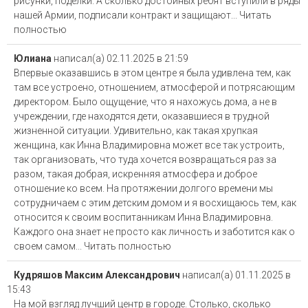
рисунки, поделки. А сколько достойных ребят вступили в ряды
нашей Армии, подписали контракт и защищают...
Читать
полностью
Юлиана
написал(а)
02.11.2025
в
21:59
Впервые оказавшись в этом центре я была удивлена тем, как
там все устроено, отношением, атмосферой и потрясающим
директором. Было ощущение, что я нахожусь дома, а не в
учреждении, где находятся дети, оказавшиеся в трудной
жизненной ситуации. Удивительно, как такая хрупкая
женщина, как Инна Владимировна может все так устроить,
так организовать, что туда хочется возвращаться раз за
разом, такая добрая, искренняя атмосфера и доброе
отношение ко всем. На протяжении долгого времени мы
сотрудничаем с этим детским домом и я восхищаюсь тем, как
относится к своим воспитанникам Инна Владимировна.
Каждого она знает не просто как личность и заботится как о
своем самом...
Читать полностью
Кудряшов Максим Александрович
написал(а)
01.11.2025
в
15:43
На мой взгляд лучший центр в городе. Столько, сколько