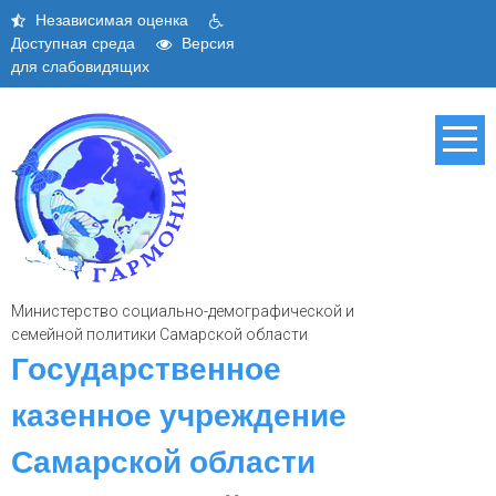
Skip
Независимая оценка
to
Доступная среда
Версия
content
для слабовидящих
Министерство социально-демографической и
семейной политики Самарской области
Государственное
казенное учреждение
Самарской области