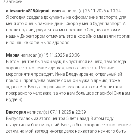
7 записей.
alievaarina815@gmail.com
написал(а)
26.11.2025
в
10:24
Я сегодня сдадала документы на оформление паспорта, для
меня это очень важный день. Скоро у меня будет паспорт. А
после подачи документов мы поехали с Соц педогогом и
нашим Директором отмечать это в кофейню мы взяли тортик
и по чашке кофе. Было здорово!
Мария
написал(а)
15.11.2025
в
23:08
В этом центре был мой муж, выпустился из него, там всегда
хорошее отношение к деткам, всегда все есть. Разные
мероприятия проводят. Инна Владмировна, отдельный ей
поклон , проводила вместе со мной мужа в армию, тоже
ждала его. Всегда спрашивает как он и что он. Воспитали
прекрасного человека, за что вам большое спасибо! Сил вам
и удачи)
Виктория
написал(а)
07.11.2025
в
22:39
Выпустилась из этого центра 5 лет назад. В этом году
выпустился брат младший. Всегда было хорошее отношение к
детям, на мой взгляд, иногда даже не хватало немного быть