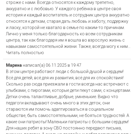
строже с нами. Всегда относятся к каждому трепетно,
аккуратно и с любовью. У каждого ребёнка в центре своя
история и каждый воспитатель и сотрудник центра аккуратно
относятся к деткам, старая дать любовь и заботу, поддержку
и ласку, которой не хватало в семье по каким-то причинам.
Лично у меня только благодарность ко всем сотрудникам
центра, так как благодаря им я вошла во взрослую жизнь с
навыками самостоятельной жизни. Также, всегда могу к ним...
Читать полностью
Марина
написал(а)
06.11.2025
в
19:47
В этом центре работают люди с большой душой и сердцем!
Всё для детей, всё для их развития, всё для их спокойствия!
Сколько раз сюда приезжали в гости всегда нас встречают с
улыбками, с пирогами, которые дети пекут сами, с концертами.
Детки очень талантливые, добрые, умненькие. Видно что
педагоги вкладывают очень много в этих деток, они
стараются им помочь адаптироваться в социальном
обществе, быть самостоятельными, не бояться трудностей. А
какие они патриоты! Маленьки патриоты с большим сердцем!
Для наших ребят в зону СВО постоянно передают письма,