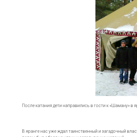
После катания дети направились в гости к «Шаману» в 
В яранге нас уже ждал таинственный и загадочный вла