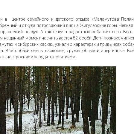
ли в центре семейного и детского отдыха «Маламутова Полян
рибрежный и откуда потрясающий вид на Жигулевские горы. Нельзя
р, свежий воздух. А также куча радостных собачьих глаз. Ведь
м на данный момент насчитывается 52 особи. Дети познакомилис
мутах и сибирских хасках, узнали о характерах и привычках собак
а. Все собаки очень ласковые, дружелюбные и энергичные. Вс
ть настроение и зарядить позитивом.