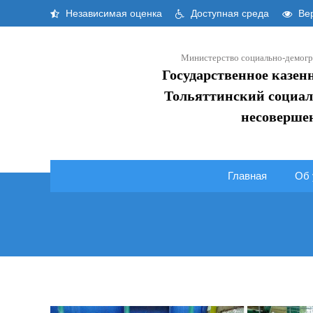
Skip
Независимая оценка
Доступная среда
Вер
to
content
Министерство социально-демогр
Государственное казен
Тольяттинский социал
несоверше
Главная
Об 