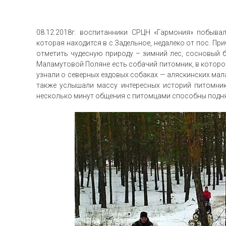
08.12.2018г. воспитанники СРЦН «Гармония» побыва
которая находится в с.Задельное, недалеко от пос. П
отметить чудесную природу – зимний лес, сосновый бо
Маламутовой Поляне есть собачий питомник, в которо
узнали о северных ездовых собаках — аляскинских мала
также услышали массу интересных историй питомник
несколько минут общения с питомцами способны подня