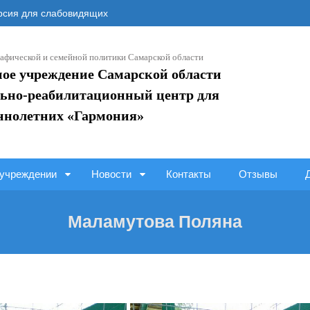
сия для слабовидящих
афической и семейной политики Самарской области
ное учреждение Самарской области
ьно-реабилитационный центр для
ннолетних «Гармония»
учреждении
Новости
Контакты
Отзывы
Маламутова Поляна