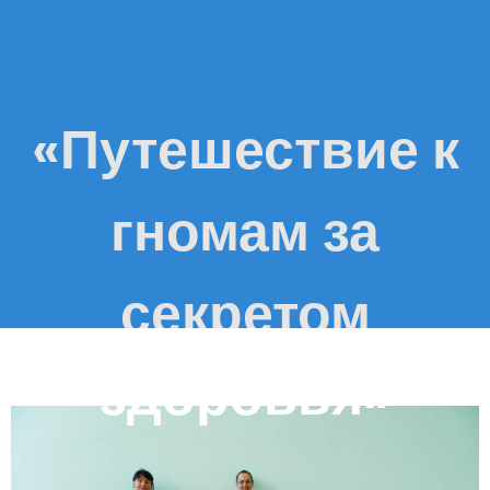
«Путешествие к
гномам за
секретом
здоровья»