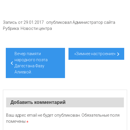
Запись от
29.01.2017
опубликовал
Администратор сайта
Рубрика:
Новости центра
Навигация
Вечер памяти
«Зимнее настроение»
по
народного поэта
Дагестана Фазу
записям
Алиевой.
Добавить комментарий
Ваш адрес email не будет опубликован.
Обязательные поля
помечены
*