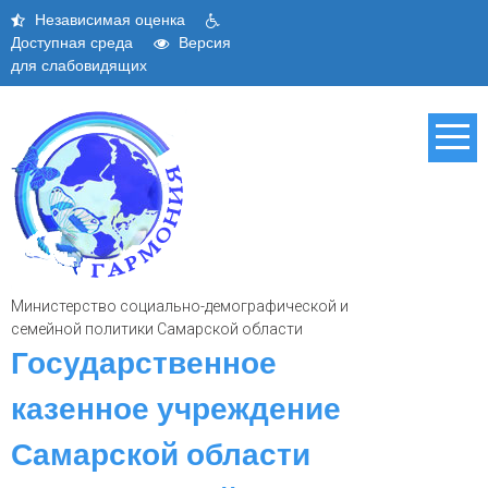
Skip
Независимая оценка
to
Доступная среда
Версия
content
для слабовидящих
Министерство социально-демографической и
семейной политики Самарской области
Государственное
казенное учреждение
Самарской области