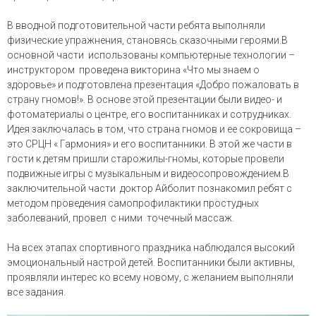
В вводной подготовительной части ребята выполняли
физические упражнения, становясь сказочными героями.В
основной части использованы компьютерные технологии –
инструктором проведена викторина «Что мы знаем о
здоровье» и подготовлена презентация «Добро пожаловать в
страну гномов!». В основе этой презентации были видео- и
фотоматериалы о центре, его воспитанниках и сотрудниках.
Идея заключалась в том, что страна гномов и ее сокровища –
это СРЦН « Гармония» и его воспитанники. В этой же части в
гости к детям пришли старожилы-гномы, которые провели
подвижные игры с музыкальным и видеосопровождением.В
заключительной части доктор Айболит познакомил ребят с
методом проведения самопрофилактики простудных
заболеваний, провел с ними точечный массаж.
На всех этапах спортивного праздника наблюдался высокий
эмоциональный настрой детей. Воспитанники были активны,
проявляли интерес ко всему новому, с желанием выполняли
все задания.