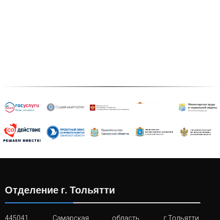
Отделение г. Тольятти
445041, Самарская область, г.Тольятти,