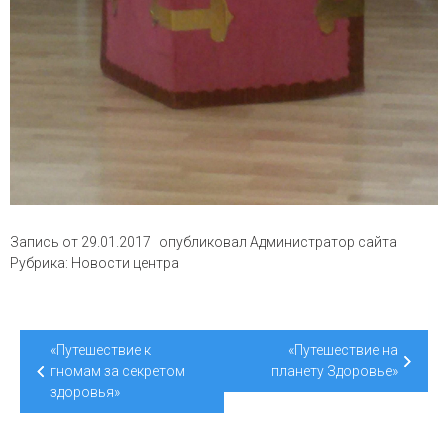
Запись от
29.01.2017
опубликовал
Администратор сайта
Рубрика:
Новости центра
Навигация
«Путешествие к
«Путешествие на
по
гномам за секретом
планету Здоровье»
здоровья»
записям