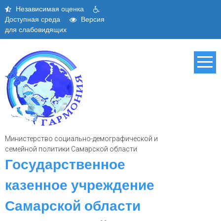
Skip
Независимая оценка
to
Доступная среда
Версия
content
для слабовидящих
Министерство социально-демографической и
семейной политики Самарской области
Государственное
казенное учреждение
Самарской области