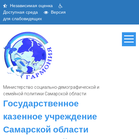
Skip
Независимая оценка
to
Доступная среда
Версия
content
для слабовидящих
Министерство социально-демографической и
семейной политики Самарской области
Государственное
казенное учреждение
Самарской области