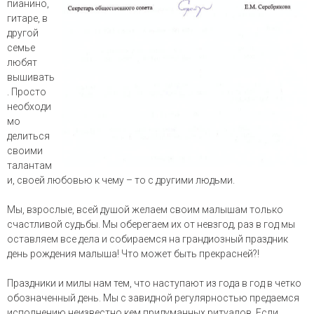
пианино,
гитаре, в
другой
семье
любят
вышивать
. Просто
необходи
мо
делиться
своими
талантам
и, своей любовью к чему – то с другими людьми.
Мы, взрослые, всей душой желаем своим малышам только
счастливой судьбы. Мы оберегаем их от невзгод, раз в год мы
оставляем все дела и собираемся на грандиозный праздник
день рождения малыша! Что может быть прекрасней?!
Праздники и милы нам тем, что наступают из года в год в четко
обозначенный день. Мы с завидной регулярностью предаемся
исполнению неизвестно кем придуманных ритуалов. Если