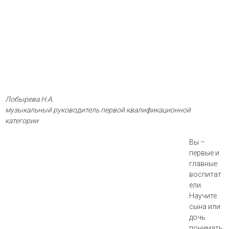
Лобырева Н.А.
музыкальный руководитель первой квалификационной
категории
Вы –
первые и
главные
воспитат
ели.
Научите
сына или
дочь
понимать