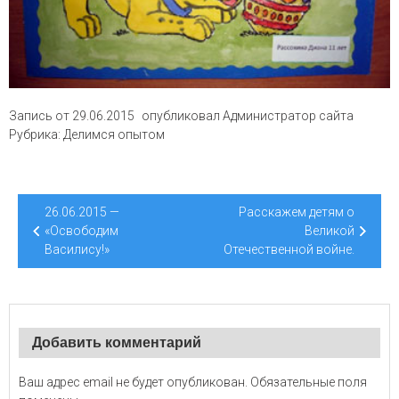
Запись от
29.06.2015
опубликовал
Администратор сайта
Рубрика:
Делимся опытом
Навигация
26.06.2015 —
Расскажем детям о
по
«Освободим
Великой
Василису!»
Отечественной войне.
записям
Добавить комментарий
Ваш адрес email не будет опубликован.
Обязательные поля