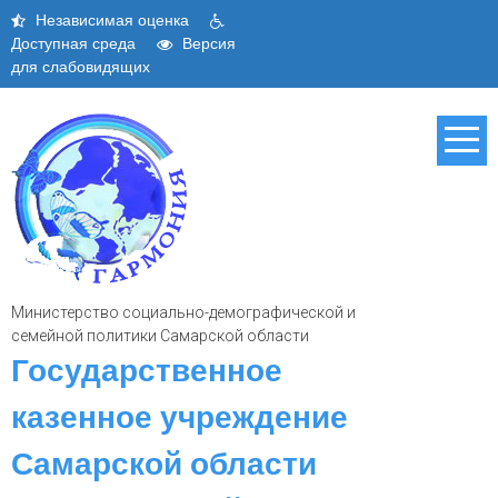
Skip
Независимая оценка
to
Доступная среда
Версия
content
для слабовидящих
Министерство социально-демографической и
семейной политики Самарской области
Государственное
казенное учреждение
Самарской области