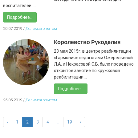
воспитателей ...
Подробнее...
20.07.2019
/
Делимся опытом
Королевство Рукоделия
23 мая 2015г. в центре реабилитации
«Гармония» педагогами Ожерельевой
Л.А. и Некрасовой С.В. было проведено
открытое занятие по кружковой
реабилитации ...
Подробнее...
25.05.2019
/
Делимся опытом
‹
1
2
3
4
…
19
›