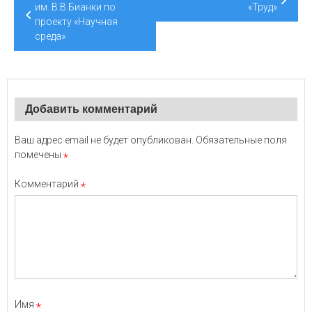
по
им. В.В.Бианки по
«Труд»
проекту «Научная
записям
среда»
Добавить комментарий
Ваш адрес email не будет опубликован.
Обязательные поля
помечены
*
Комментарий
*
Имя
*