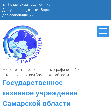
Skip
Независимая оценка
to
Доступная среда
Версия
content
для слабовидящих
Министерство социально-демографической и
семейной политики Самарской области
Государственное
казенное учреждение
Самарской области