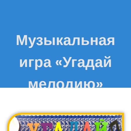
Музыкальная
игра «Угадай
мелодию»