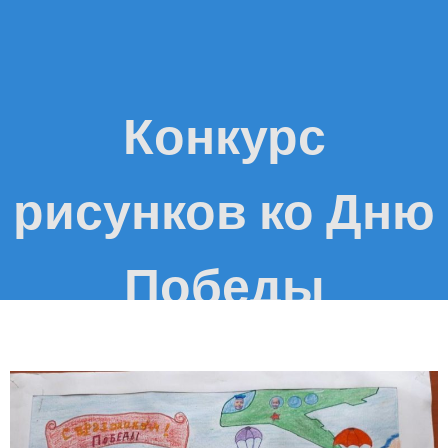
Конкурс
рисунков ко Дню
Победы