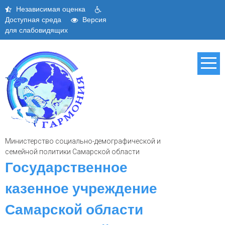
Skip
Независимая оценка
to
Доступная среда
Версия
content
для слабовидящих
Министерство социально-демографической и
семейной политики Самарской области
Государственное
казенное учреждение
Самарской области