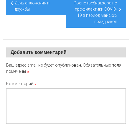
по
День сплочения и
Роспотребнадзора по
дружбы
профилактики COVID-
записям
19 в период майских
праздников
Добавить комментарий
Ваш адрес email не будет опубликован.
Обязательные поля
помечены
*
Комментарий
*