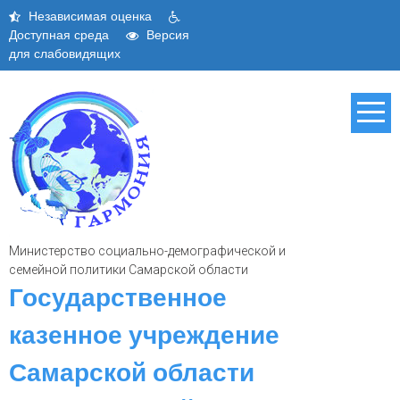
Skip
Независимая оценка
to
Доступная среда
Версия
content
для слабовидящих
Министерство социально-демографической и
семейной политики Самарской области
Государственное
казенное учреждение
Самарской области