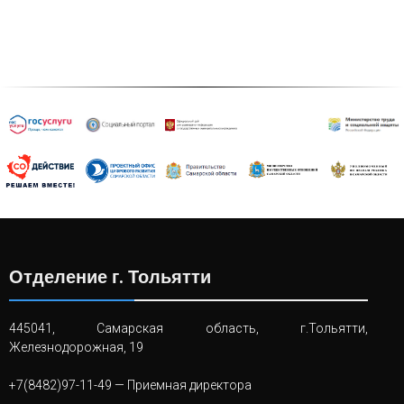
Отделение г. Тольятти
445041, Самарская область, г.Тольятти,
Железнодорожная, 19
+7(8482)97-11-49
— Приемная директора