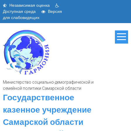
Skip
Независимая оценка
to
Доступная среда
Версия
content
для слабовидящих
Министерство социально-демографической и
семейной политики Самарской области
Государственное
казенное учреждение
Самарской области