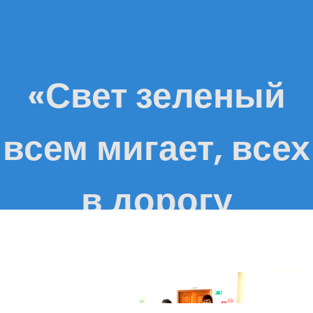
«Свет зеленый
всем мигает, всех
в дорогу
приглашает!»