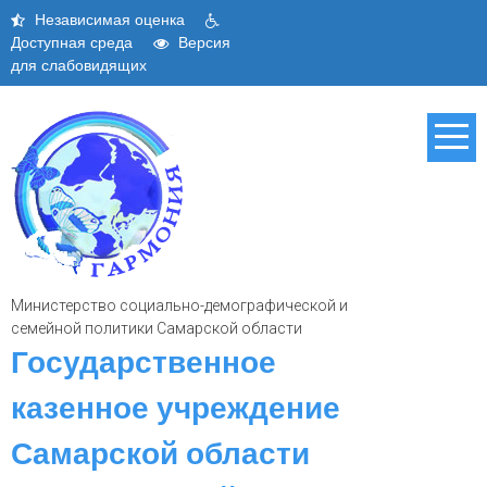
Skip
Независимая оценка
to
Доступная среда
Версия
content
для слабовидящих
Министерство социально-демографической и
семейной политики Самарской области
Государственное
казенное учреждение
Самарской области