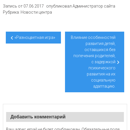
Запись от
07.06.2017
опубликовал
Администратор сайта
Рубрика:
Новости центра
Навигация
«Разноцветная игра»
Влияние особенностей
по
развития детей,
оставшихся без
записям
попечения родителей,
с задержкой
психического
развития на их
социальную
адаптацию.
Добавить комментарий
Ваш адрес email не будет опубликован.
Обязательные поля