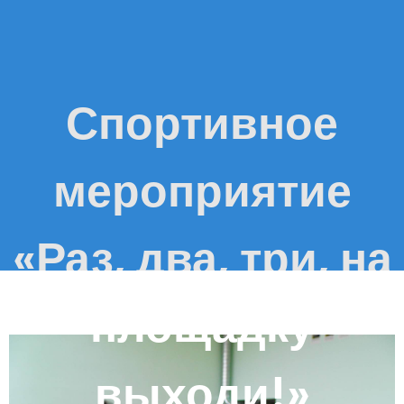
Спортивное
мероприятие
«Раз, два, три, на
площадку
выходи!»