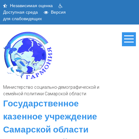
Skip
Независимая оценка
to
Доступная среда
Версия
content
для слабовидящих
Министерство социально-демографической и
семейной политики Самарской области
Государственное
казенное учреждение
Самарской области