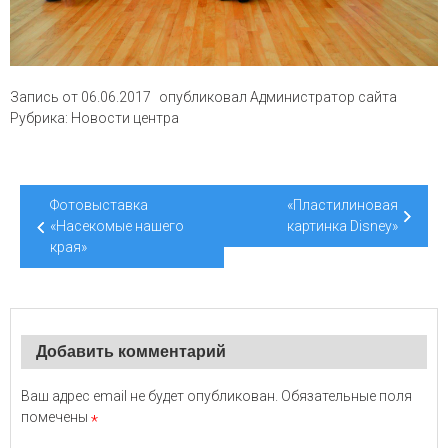
Запись от
06.06.2017
опубликовал
Администратор сайта
Рубрика:
Новости центра
Навигация
Фотовыставка
«Пластилиновая
по
«Насекомые нашего
картинка Disney»
края»
записям
Добавить комментарий
Ваш адрес email не будет опубликован.
Обязательные поля
помечены
*