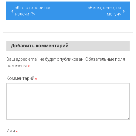
Навигация
«Кто от хвори нас
«Ветер, ветер, ты
по
излечит?»
могуч»
записям
Добавить комментарий
Ваш адрес email не будет опубликован.
Обязательные поля
помечены
*
Комментарий
*
Имя
*