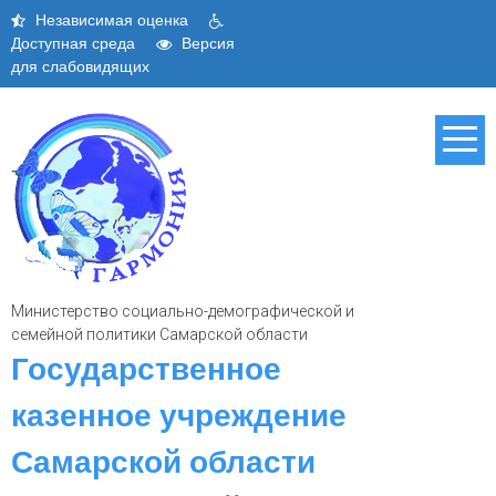
Skip
Независимая оценка
to
Доступная среда
Версия
content
для слабовидящих
Министерство социально-демографической и
семейной политики Самарской области
Государственное
казенное учреждение
Самарской области