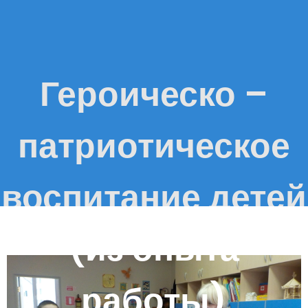
Героическо –
патриотическое
воспитание детей
(из опыта
работы)