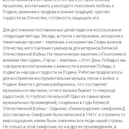
прошлому, воспитывать у молодого поколения любовь к
Родине, уважение к предкам и знание традиций, чувство
гордости за Отечество, готовность защищать его.
Для достижения поставленных целей педагоги использовали
следующие методы: беседы, встречи с ветеранами, экскурсии к
памятникам героям – землякам, к монументам Славы воинов
Отечества, изготовление сувениров для ветеранов Великой
Отечественной Войны. На тематических занятиях («Поклонимся
великим тем годам», «Герои – земляки», « Этот День Победы») мы
говорили воспитанникам о важности и величии Победы, о
подвигах народа и гордости за Родину. Ребятам предлагалось
для восприятия инструментальная музыка, песни о войне, о
Родине. Вместе с детьми разбирались, что составляет
музыкальное звучание, отчего музыка бывает то ликующе
радостной, то глубоко печальной? Одно из самых ярких
музыкальных произведений, созданных в годы Великой
Отечественной Войны – Седьмая, «Ленинградская» симфония Д.
Шостаковича. Симфония была написана в 1941г. и отразила то
мироощущение, каким были охвачены все люди нашей страны.
Не только в этой симфонии, но и в других произведениях, в