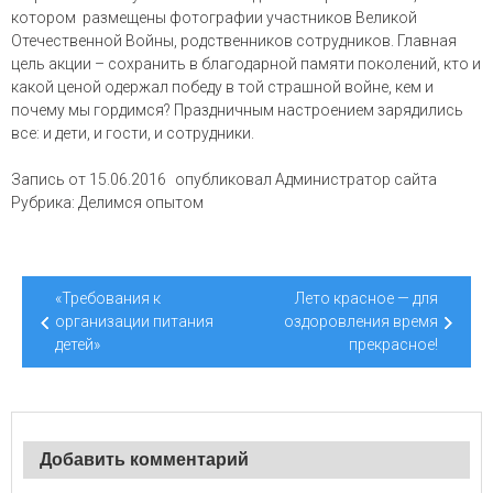
котором размещены фотографии участников Великой
Отечественной Войны, родственников сотрудников. Главная
цель акции – сохранить в благодарной памяти поколений, кто и
какой ценой одержал победу в той страшной войне, кем и
почему мы гордимся? Праздничным настроением зарядились
все: и дети, и гости, и сотрудники.
Запись от
15.06.2016
опубликовал
Администратор сайта
Рубрика:
Делимся опытом
Навигация
«Требования к
Лето красное — для
по
организации питания
оздоровления время
детей»
прекрасное!
записям
Добавить комментарий