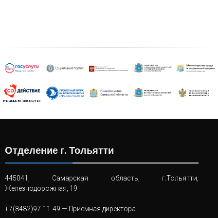
Отделение г. Тольятти
445041, Самарская область, г.Тольятти,
Железнодорожная, 19
+7(8482)97-11-49
— Приемная директора