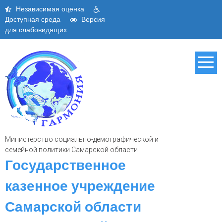
Skip
Независимая оценка
to
Доступная среда
Версия
content
для слабовидящих
Министерство социально-демографической и
семейной политики Самарской области
Государственное
казенное учреждение
Самарской области