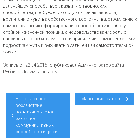
дальнейшем способствует: развитию творческих
способностей, пробуждению социальной активности,
воспитанию чувства собственного достоинства, стремлению к
самоопределению, формированию способности к выбору
стойкой жизненной позиции, а не довольствование ролью
пассивных потребителей льгот и привилегий. Помогает детям и
подросткам жить и выживать в дальнейшей самостоятельной
жизни.
Запись от
22.04.2015
опубликовал
Администратор сайта
Рубрика:
Делимся опытом
Навигация
Направленное
Маленькие театралы
по
воздействие
подвижных игр на
записям
развитие
коммуникативных
способностей детей