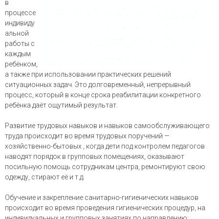
в
процессе
индивиду
альной
работы с
каждым
ребёнком,
а также при использовании практических решений
ситуационных задач. Это долговременный, непрерывный
процесс, который в конце срока реабилитации конкретного
ребёнка даёт ощутимый результат.
Развитие трудовых навыков и навыков самообслуживающего
труда происходит во время трудовых поручений —
хозяйственно-бытовых , когда дети под контролем педагогов
наводят порядок в групповых помещениях, оказывают
посильную помощь сотрудникам центра, ремонтируют свою
одежду, стирают её и т.д.
Обучение и закрепление санитарно-гигиенических навыков
происходит во время проведения гигиенических процедур, на
индивидуальных и групповых занятиях по направлению: