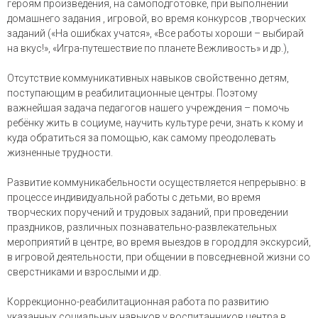
героям произведения, на самоподготовке, при выполнении
домашнего задания , игровой, во время конкурсов ,творческих
заданий («На ошибках учатся», «Все работы хороши – выбирай
на вкус!», «Игра-путешествие по планете Вежливость» и др.),
Отсутствие коммуникативных навыков свойственно детям,
поступающим в реабилитационные центры. Поэтому
важнейшая задача педагогов нашего учреждения – помочь
ребёнку жить в социуме, научить культуре речи, знать к кому и
куда обратиться за помощью, как самому преодолевать
жизненные трудности.
Развитие коммуникабельности осуществляется непрерывно: в
процессе индивидуальной работы с детьми, во время
творческих поручений и трудовых заданий, при проведении
праздников, различных познавательно-развлекательных
мероприятий в центре, во время выездов в город для экскурсий,
в игровой деятельности, при общении в повседневной жизни со
сверстниками и взрослыми и др.
Коррекционно-реабилитационная работа по развитию
указанных социальных навыков у воспитанников центра в