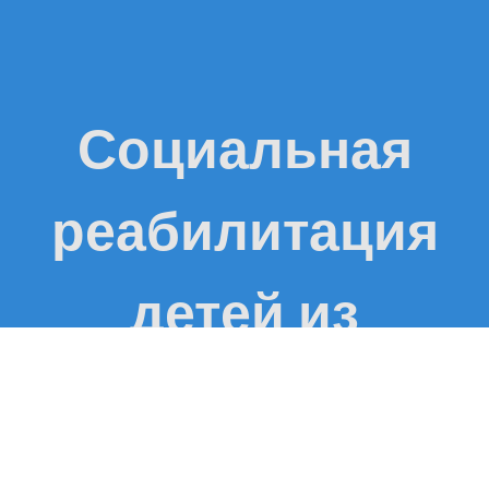
Социальная
реабилитация
детей из
неблагополучных
семей