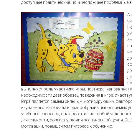
доступные практические, но и несложные проблемные з
А 
зн
Не
ум
эм
св
во
до
со
до
ди
по
выполняет роль участника игры, партнера, направляет 
необходимости дает образец поведения в игре. Участву
Игра является самым сильным мотивирующим фактором
изучаемого материала и разнообразии выполняемых уп
учебного процесса, она представляет собой условное 
деятельности, создает условия реального общения. Эф
мотивации, повышением интереса к обучению.