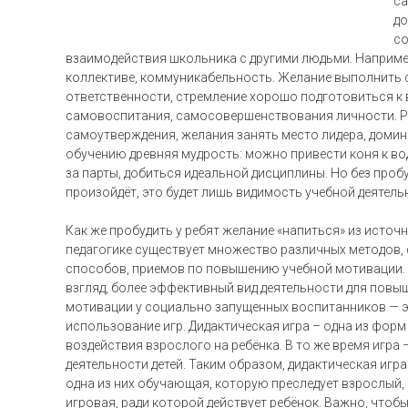
са
до
со
взаимодействия школьника с другими людьми. Например
коллективе, коммуникабельность. Желание выполнить с
ответственности, стремление хорошо подготовиться к
самовоспитания, самосовершенствования личности. Р
самоутверждения, желания занять место лидера, домин
обучению древняя мудрость: можно привести коня к вод
за парты, добиться идеальной дисциплины. Но без проб
произойдёт, это будет лишь видимость учебной деятель
Как же пробудить у ребят желание «напиться» из источн
педагогике существует множество различных методов,
способов, приемов по повышению учебной мотивации. 
взгляд, более эффективный вид деятельности для повы
мотивации у социально запущенных воспитанников — 
использование игр. Дидактическая игра – одна из фор
воздействия взрослого на ребёнка. В то же время игра 
деятельности детей. Таким образом, дидактическая игра 
одна из них обучающая, которую преследует взрослый, 
игровая, ради которой действует ребёнок. Важно, чтобы