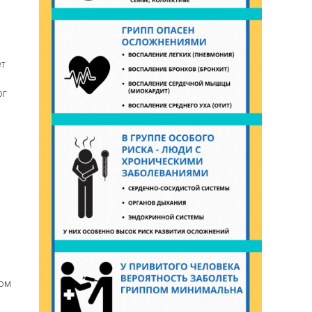
ет
ог
вом