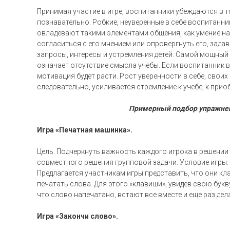
Принимая участие в игре, воспитанники убеждаются в то
познавательно. Робкие, неуверенные в себе воспитанни
овладевают такими элементами общения, как умение нач
согласиться с его мнением или опровергнуть его, зад
запросы, интересы и устремления детей. Самой мощный 
означает отсутствие смысла учебы. Если воспитанник в
мотивация будет расти. Рост уверенности в себе, свои
следовательно, усиливается стремление к учебе, к пр
Примерный подбор упражнен
Игра «Печатная машинка».
Цель. Подчеркнуть важность каждого игрока в решении
совместного решения групповой задачи. Условие игры.
Предлагается участникам игры представить, что они к
печатать слова. Для этого «клавиши», увидев свою букв
что слово напечатано, встают все вместе и еще раз дел
Игра «Закончи слово».