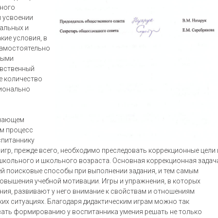
много
и усвоении
уальных и
кие условия, в
самостоятельно
ными
увственный
е количество
ционально
учающем
ам процесс
спитаннику
игр, прежде всего, необходимо преследовать коррекционные цели 
школьного и школьного возраста. Основная коррекционная задач
ей поисковые способы при выполнении задания, и тем самым
овышения учебной мотивации. Игры и упражнения, в которых
ния, развивают у него внимание к свойствам и отношениям
ких ситуациях. Благодаря дидактическим играм можно так
овать формированию у воспитанника умения решать не только