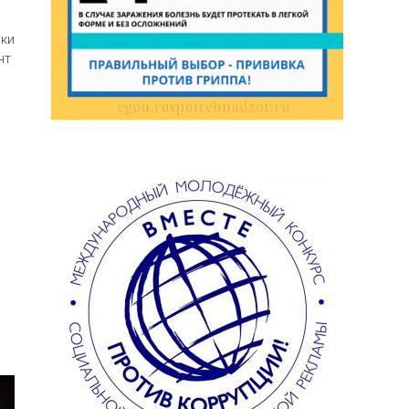
ики
нт