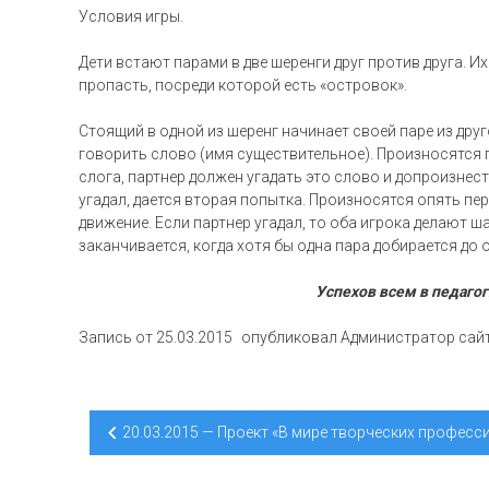
Условия игры.
Дети встают парами в две шеренги друг против друга. Их
пропасть, посреди которой есть «островок».
Стоящий в одной из шеренг начинает своей паре из дру
говорить слово (имя существительное). Произносятся 
слога, партнер должен угадать это слово и допроизнест
угадал, дается вторая попытка. Произносятся опять пер
движение. Если партнер угадал, то оба игрока делают ша
заканчивается, когда хотя бы одна пара добирается до 
Успехов всем в педагог
Запись от
25.03.2015
опубликовал
Администратор сай
Навигация
20.03.2015 — Проект «В мире творческих професс
по