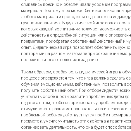
сливались воедино и обеспечивали усвоение програм
материала. Поэтому игра может быть использована пр
любого материала и проводится педагогом на индивид
групповых занятиях. В дидактической игре создаются та
которых каждый воспитанник получает возможность 
действовать в определённой ситуации или с определён
предметами, приобретая собственный действенный и ч
опыт. Дидактическая игра позволяет обеспечить нужно
повторений на разном материале при сохранении эмо
положительного отношения к заданию.
Таким образом, особая роль дидактической игры в об
процессе определяется тем, что игра должна сделать с
обучения эмоциональным, действенным, позволить во
получить собственный опыт. При отборе дидактических 
учитывать особенности развития проблемных детей до
педагога в том, чтобы сформировать у проблемных дет
стимулировать развитие познавательных интересов и п
проблемный ребёнок действует путём проб и премирова
предметов, умение учитывать эти свойства в практичес
организовать деятельность, что она будет способств