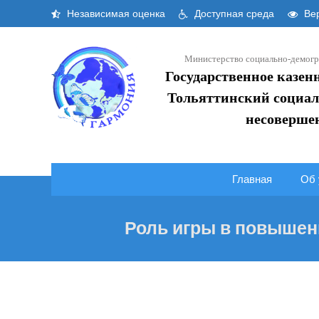
Skip
Независимая оценка
Доступная среда
Вер
to
content
Министерство социально-демогр
Государственное казен
Тольяттинский социал
несоверше
Главная
Об 
Роль игры в повышен