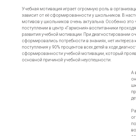
Учебная мотивация играет огромную роль в организаци
зависит от её сформированности у школьников. В на
мотивов у школьников очень актуальна. Особенно это 
поступлении в центр «Гармония» воспитанники проходя
развития учебной мотивации. При диагностировании оч
сформировались потребности в знаниях, нет интереса к
поступления у 90% процентов всех детей в ходе диагно
сформированности учебной мотивации, который прояви
основной причиной учебной неуспешности.
А 
он
шк
пр
де
Ра
ог
по
во