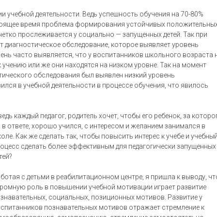
и учебной деятельности. Ведь успешность обучения на 70-80%
стоящее время проблема формирования устойчивых положительны
четко прослеживается у социально — запущенных детей. Так при
т диагностическое обследование, которое выявляет уровень
ень часто выявляется, что у воспитанников школьного возраста 
 учению или же они находятся на низком уровне. Так на момент
стического обследования был выявлен низкий уровень
лся в учебной деятельности в процессе обучения, что явилось
ведь каждый педагог, родитель хочет, чтобы его ребенок, за которо
 в ответе, хорошо учился, с интересом и желанием занимался в
оле. Как же сделать так, чтобы повысить интерес к учебе и учебны
оцесс сделать более эффективным для педагогически запущенных
тей?
ботая с детьми в реабилитационном центре, я пришла к выводу, чт
ромную роль в повышении учебной мотивации играет развитие
знавательных, социальных, позиционных мотивов. Развитие у
спитанников познавательных мотивов отражает стремление к