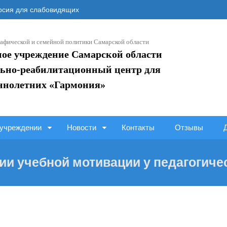
сия для слабовидящих
афической и семейной политики Самарской области
ное учреждение Самарской области
ьно-реабилитационный центр для
ннолетних «Гармония»
учреждении
Новости
Контакты
Отзывы
ии учебной мотивации у педагогиче