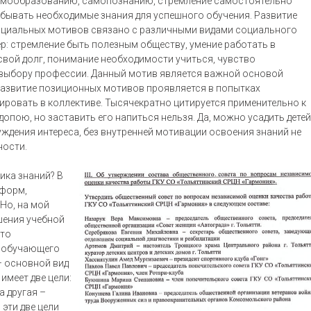
мообразованию, самопознанию, стремление самостоятельно
бывать необходимые знания для успешного обучения. Развитие
циальных мотивов связано с различными видами социального
: стремление быть полезным обществу, умение работать в
вой долг, понимание необходимости учиться, чувство
 выбору профессии. Данный мотив является важной основой
азвитие позиционных мотивов проявляется в попытках
ировать в коллективе. Тысячекратно цитируется применительно к
опою, но заставить его напиться нельзя. Да, можно усадить детей
уждения интереса, без внутренней мотивации освоения знаний не
ности.
ика знаний? В
 форм,
Но, на мой
шения учебной
это
м обучающего
– основной вид
имеет две цели:
а другая –
 эти две цели