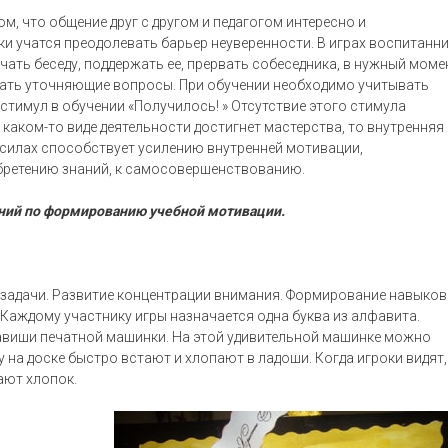
м, что общение друг с другом и педагогом интересно и
ки учатся преодолевать барьер неуверенности. В играх воспитанн
ать беседу, поддержать ее, прервать собеседника, в нужный моме
авать уточняющие вопросы. При обучении необходимо учитывать
стимул в обучении «Получилось! » Отсутствие этого стимула
 каком-то виде деятельности достигнет мастерства, то внутренняя
х силах способствует усилению внутренней мотивации,
иобретению знаний, к самосовершенствованию.
ий по формированию учебной мотивации.
 задачи. Развитие концентрации внимания. Формирование навыков
 Каждому участнику игры назначается одна буква из алфавита.
лавиши печатной машинки. На этой удивительной машинке можно
у на доске быстро встают и хлопают в ладоши. Когда игроки видят,
ают хлопок.