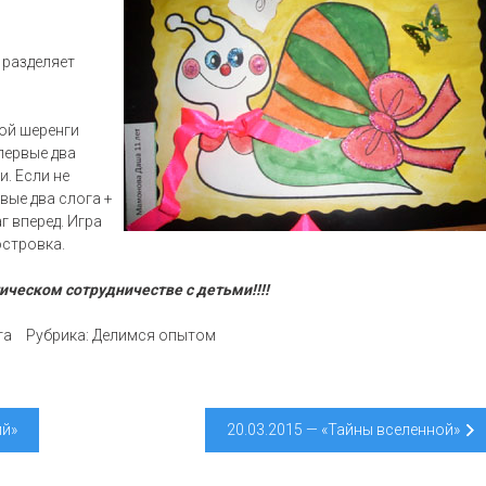
 разделяет
гой шеренги
первые два
и. Если не
вые два слога +
г вперед. Игра
островка.
ическом сотрудничестве с детьми!!!!
та
Рубрика:
Делимся опытом
ий»
20.03.2015 — «Тайны вселенной»