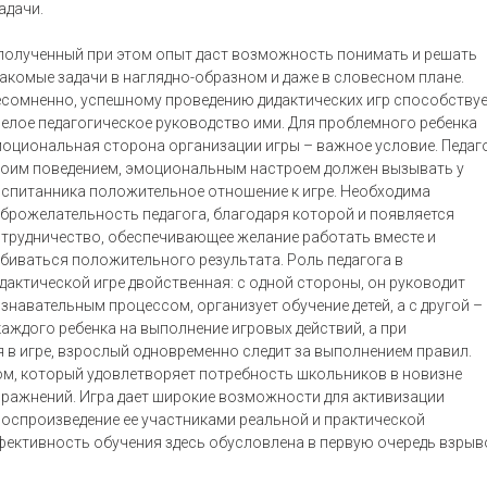
адачи.
полученный при этом опыт даст возможность понимать и решать
акомые задачи в наглядно-образном и даже в словесном плане.
сомненно, успешному проведению дидактических игр способству
елое педагогическое руководство ими. Для проблемного ребенка
оциональная сторона организации игры – важное условие. Педаг
оим поведением, эмоциональным настроем должен вызывать у
спитанника положительное отношение к игре. Необходима
брожелательность педагога, благодаря которой и появляется
трудничество, обеспечивающее желание работать вместе и
биваться положительного результата. Роль педагога в
дактической игре двойственная: с одной стороны, он руководит
знавательным процессом, организует обучение детей, а с другой –
каждого ребенка на выполнение игровых действий, а при
я в игре, взрослый одновременно следит за выполнением правил.
, который удовлетворяет потребность школьников в новизне
ражнений. Игра дает широкие возможности для активизации
воспроизведение ее участниками реальной и практической
фективность обучения здесь обусловлена в первую очередь взры