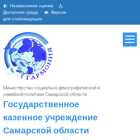
Skip
Независимая оценка
to
Доступная среда
Версия
content
для слабовидящих
Министерство социально-демографической и
семейной политики Самарской области
Государственное
казенное учреждение
Самарской области