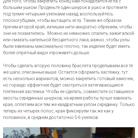
Для того, чтобы закрепить конец нам понадобится игла с
большим ушком. Проденьте один шнурок в ушко и протяните
под тремя-четырьмя узелками назад, воспользуйтесь
плоскогубцами, чтобы вытащить иглу. Таким же образом
прячем второй край, излишки нити аккуратно обрезаем, чтобы
они не лохматились . Можно их немножко опалить зажигалкой
или смазать капелькой бесцветного лака, важно ,чтобы узлы
были завязаны максимально плотно, так изделие будет иметь
более опрятный вид и «проживет» дольше.
Чтобы сделать вторую половину браслета проделываем все те
же шаги, описанные выше. Остается оформить застежку, тут
есть несколько вариантов, можно закрепить готовый замочек,
но гораздо эффектнее будет смотреться затягивающаяся
плетенная застежка. Чтобы ее сделать, совместите оставшиеся
хвосты серединных шнурков, на время работы лучше завязать
края, оплетаем все тем же квадратным узлом серединку. Только
теперь из четырех полос, края фиксируем так же как у
половинок, в среднем достаточно 5-6 узелков.