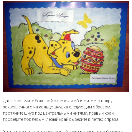
Далее возьмите большой отрезок и обвяжите его вокруг
закрепленного на кольце шнурка следующим образом:
протяните шнур под центральными нитями, правый край
проведите под левым, левый край выведите в петлю справа.
Затяните и сместите полученный узел максимально близко к