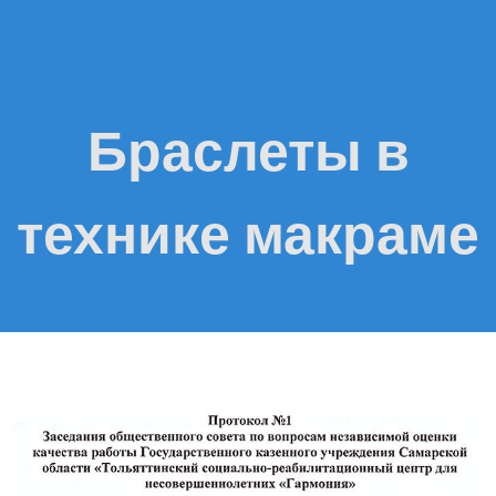
Браслеты в
технике макраме