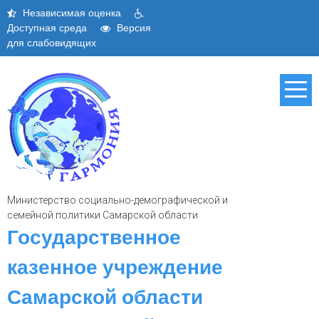
Skip
Независимая оценка
to
Доступная среда
Версия
content
для слабовидящих
Министерство социально-демографической и
семейной политики Самарской области
Государственное
казенное учреждение
Самарской области