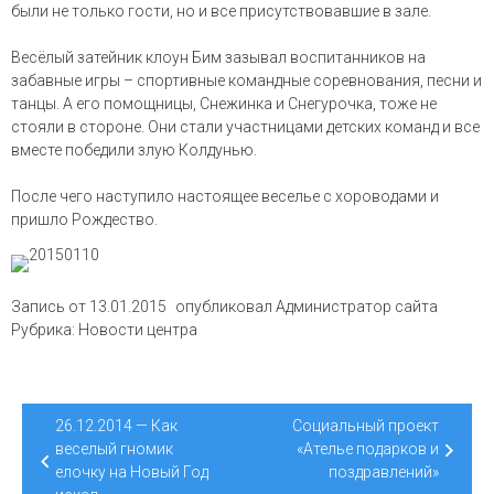
были не только гости, но и все присутствовавшие в зале.
Весёлый затейник клоун Бим зазывал воспитанников на
забавные игры – спортивные командные соревнования, песни и
танцы. А его помощницы, Снежинка и Снегурочка, тоже не
стояли в стороне. Они стали участницами детских команд и все
вместе победили злую Колдунью.
После чего наступило настоящее веселье с хороводами и
пришло Рождество.
Запись от
13.01.2015
опубликовал
Администратор сайта
Рубрика:
Новости центра
Навигация
26.12.2014 — Как
Социальный проект
по
веселый гномик
«Ателье подарков и
елочку на Новый Год
поздравлений»
записям