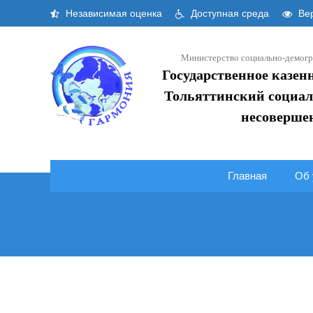
Skip
Независимая оценка
Доступная среда
Вер
to
content
Министерство социально-демогр
Государственное казен
Тольяттинский социал
несоверше
Главная
Об 