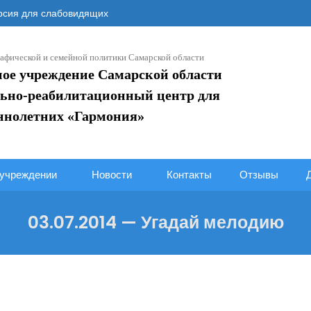
сия для слабовидящих
афической и семейной политики Самарской области
ное учреждение Самарской области
ьно-реабилитационный центр для
ннолетних «Гармония»
учреждении
Новости
Контакты
Отзывы
03.07.2014 — Угадай мелодию