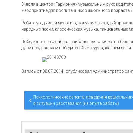
3 июля в центре «Гармония» музыкальным руководителе
мероприятие для воспитанников школьного возраста «
Ребята угадывали мелодию, получая за каждый правил
народные песни, классическая музыка, танцевальные ме
Победил тот, кто набрал наибольшее количество баллов –
души поздравляем победителей конкурса, желаем дальнейш
Запись от
08.07.2014
опубликовал
Администратор сай
Навигация
Психологические аспекты поведения дошкольник
по
в ситуации расставания (из опыта работы)
записям