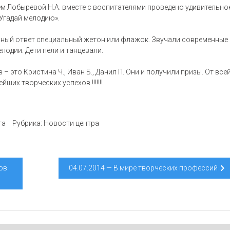
м Лобыревой Н.А. вместе с воспитателями проведено удивительно
Угадай мелодию».
ьный ответ специальный жетон или флажок. Звучали современные 
лодии. Дети пели и танцевали.
 это Кристина Ч., Иван Б., Данил П. Они и получили призы. От все
их творческих успехов !!!!!!!
та
Рубрика:
Новости центра
ов
04.07.2014 — В мире творческих профессий