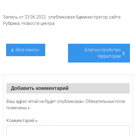
Запись от
23.06.2022
опубликовал
Администратор сайта
Рубрика:
Новости центра
Навигация
«Все смогу»
Благоустройство
по
территории
записям
Добавить комментарий
Ваш адрес email не будет опубликован.
Обязательные поля
помечены
*
Комментарий
*