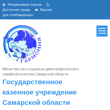
Skip
Независимая оценка
to
Доступная среда
Версия
content
для слабовидящих
Министерство социально-демографической и
семейной политики Самарской области
Государственное
казенное учреждение
Самарской области