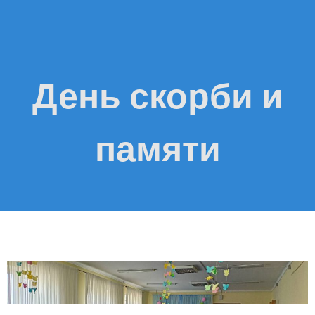
День скорби и
памяти