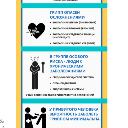
обы
 На