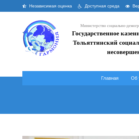
Skip
Независимая оценка
Доступная среда
Вер
to
content
Министерство социально-демогр
Государственное казен
Тольяттинский социал
несоверше
Главная
Об 