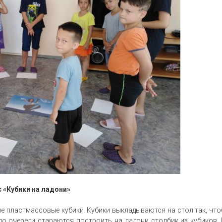
 «Кубики на ладони»
 пластмассовые кубики. Кубики выкладываются на стол так, чт
 по очереди стараются построить на ладони столбик из кубиков.