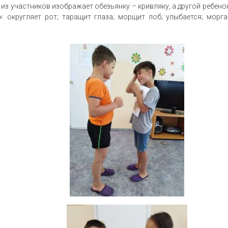
 из участников изображает обезьянку – кривляку, а другой ребено
: округляет рот; таращит глаза; морщит лоб; улыбается; морга