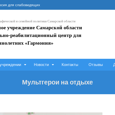
сия для слабовидящих
афической и семейной политики Самарской области
ное учреждение Самарской области
ьно-реабилитационный центр для
ннолетних «Гармония»
учреждении
Новости
Контакты
Отзывы
Мультгерои на отдыхе