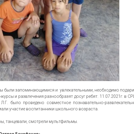
улы были запоминающимися и увлекательными, необходимо подар
нкурсы и развлечения разнообразят досуг ребят. 11.07.2021г. в С
 Л.Г. было проведено совместное познавательно-развлекатель
мали участие воспитанники школьного возраста.
гры, танцевали, смотрели мультфильмы.
«Остров Банифация»