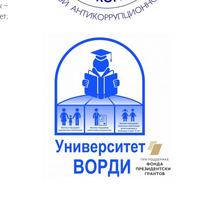
к –
ет;