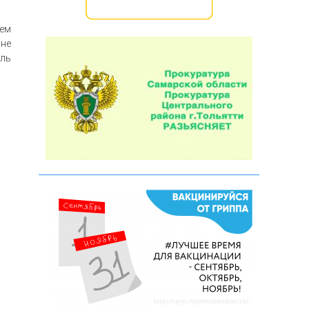
чем
 не
оль