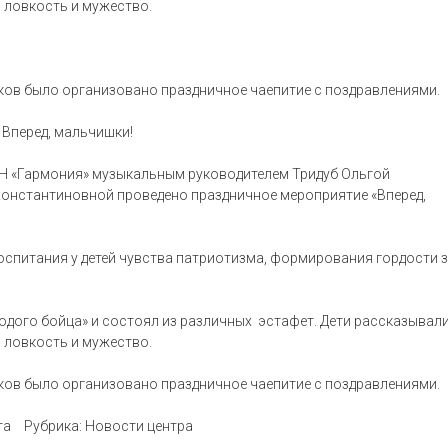
ю ловкость и мужество.
иков было организовано праздничное чаепитие с поздравлениями.
Вперед, мальчишки!
ЦН «Гармония» музыкальным руководителем Тридуб Ольгой
онстантиновной проведено праздничное мероприятие «Вперед,
оспитания у детей чувства патриотизма, формирования гордости 
дого бойца» и состоял из различных эстафет. Дети рассказывал
ю ловкость и мужество.
иков было организовано праздничное чаепитие с поздравлениями.
та
Рубрика:
Новости центра