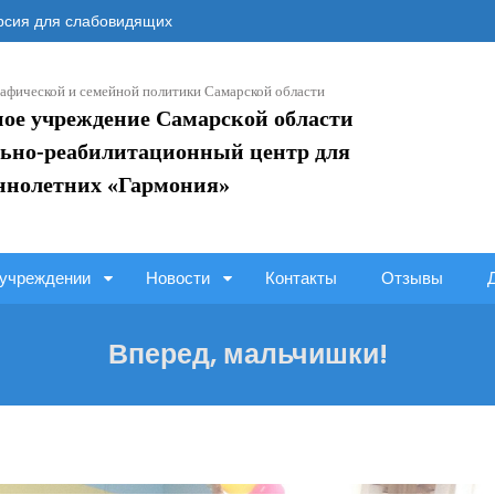
сия для слабовидящих
афической и семейной политики Самарской области
ное учреждение Самарской области
ьно-реабилитационный центр для
ннолетних «Гармония»
учреждении
Новости
Контакты
Отзывы
Вперед, мальчишки!