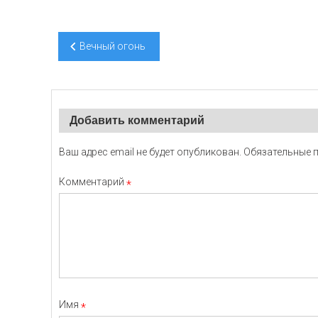
Навигация
Вечный огонь
по
записям
Добавить комментарий
Ваш адрес email не будет опубликован.
Обязательные 
Комментарий
*
Имя
*