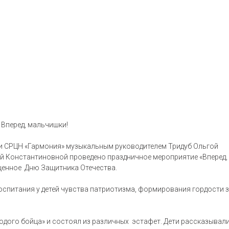
Вперед, мальчишки!
и СРЦН «Гармония» музыкальным руководителем Тридуб Ольгой
й Константиновной проведено праздничное мероприятие «Вперед,
щенное
Дню Защитника Отечества.
оспитания у детей чувства патриотизма, формирования гордости 
дого бойца» и состоял из различных эстафет. Дети рассказывал