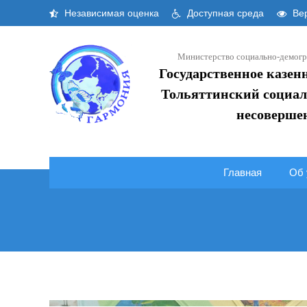
Skip
Независимая оценка
Доступная среда
Вер
to
content
Министерство социально-демогр
Государственное казен
Тольяттинский социал
несоверше
Главная
Об 