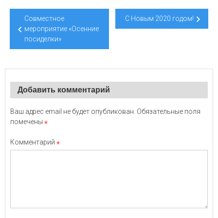
Навигация
Совместное
С Новым 2020 годом!
по
мероприятие «Осенние
посиделки»
записям
Добавить комментарий
Ваш адрес email не будет опубликован.
Обязательные поля
помечены
*
Комментарий
*