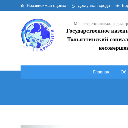
Skip
Независимая оценка
Доступная среда
Вер
to
content
Министерство социально-демогр
Государственное казен
Тольяттинский социал
несоверше
Главная
Об 