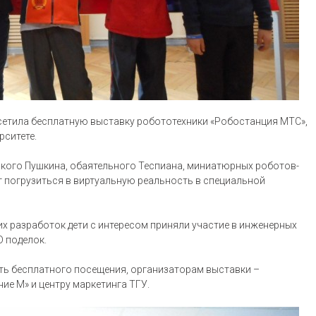
осетила бесплатную выставку робототехники «Робостанция МТС»,
ситете.
ского Пушкина, обаятельного Теспиана, миниатюрных роботов-
г погрузиться в виртуальную реальность в специальной
х разработок дети с интересом приняли участие в инженерных
D поделок.
ь бесплатного посещения, организаторам выставки –
е М» и центру маркетинга ТГУ.