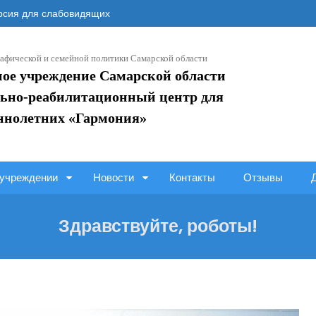
сия для слабовидящих
афической и семейной политики Самарской области
ное учреждение Самарской области
ьно-реабилитационный центр для
ннолетних «Гармония»
учреждении
Новости
Контакты
Отзывы
Здравствуйте, роботы!