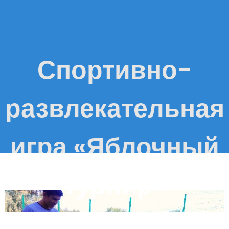
Спортивно-
развлекательная
игра «Яблочный
турнир»