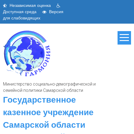
Skip
Независимая оценка
to
Доступная среда
Версия
content
для слабовидящих
Министерство социально-демографической и
семейной политики Самарской области
Государственное
казенное учреждение
Самарской области