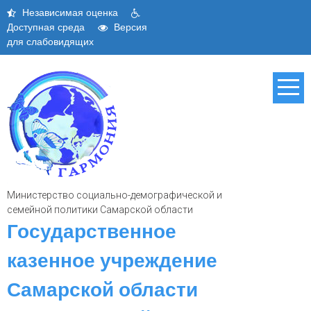
Skip
Независимая оценка
to
Доступная среда
Версия
content
для слабовидящих
Министерство социально-демографической и
семейной политики Самарской области
Государственное
казенное учреждение
Самарской области