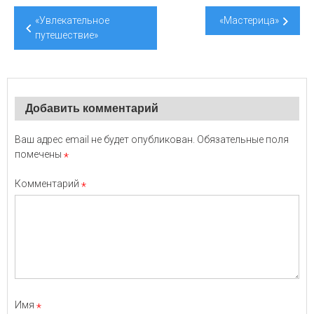
Навигация
«Увлекательное
«Мастерица»
по
путешествие»
записям
Добавить комментарий
Ваш адрес email не будет опубликован.
Обязательные поля
помечены
*
Комментарий
*
Имя
*