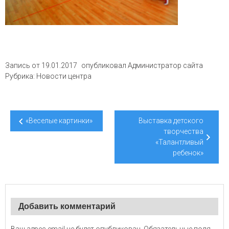
Запись от
19.01.2017
опубликовал
Администратор сайта
Рубрика:
Новости центра
Навигация
«Веселые картинки»
Выставка детского
по
творчества
«Талантливый
записям
ребенок»
Добавить комментарий
Ваш адрес email не будет опубликован.
Обязательные поля