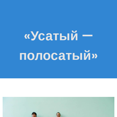
«Усатый —
полосатый»