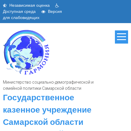
Skip
Независимая оценка
to
Доступная среда
Версия
content
для слабовидящих
Министерство социально-демографической и
семейной политики Самарской области
Государственное
казенное учреждение
Самарской области