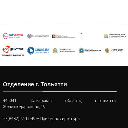
Отделение г. Тольятти
445041, Самарская область, г.Тольятти,
Железнодорожная, 19
+7(8482)97-11-49
— Приемная директора