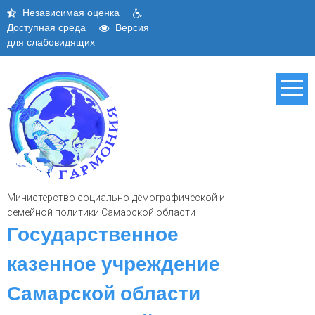
Skip
Независимая оценка
to
Доступная среда
Версия
content
для слабовидящих
Министерство социально-демографической и
семейной политики Самарской области
Государственное
казенное учреждение
Самарской области