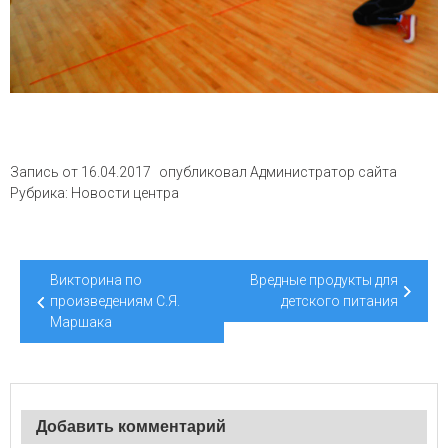
Запись от
16.04.2017
опубликовал
Администратор сайта
Рубрика:
Новости центра
Навигация
Викторина по
Вредные продукты для
по
произведениям С.Я.
детского питания
Маршака
записям
Добавить комментарий