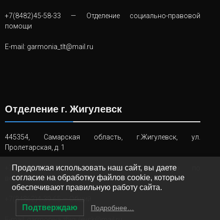
+7(8482)45-58-33
— Отделение социально-правовой
помощи
E-mail:
garmonia_tlt@mail.ru
Отделение г. Жигулевск
445354, Самарская область, г.Жигулевск, ул.
Пролетарская, д. 1
Продолжая использовать наш сайт, вы даете
+7(84862)4-25-46
— Заместитель директора по
согласие на обработку файлов cookie, которые
воспитательной и реабилитационной работе
обеспечивают правильную работу сайта.
+7(84862)4-39-65
— Общий
Подтверждаю
Подробнее…
E-mail:
garmoniya.zhigulevsk@mail.ru