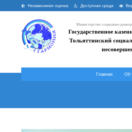
Skip
Независимая оценка
Доступная среда
Вер
to
content
Министерство социально-демогр
Государственное казен
Тольяттинский социал
несоверше
Главная
Об 