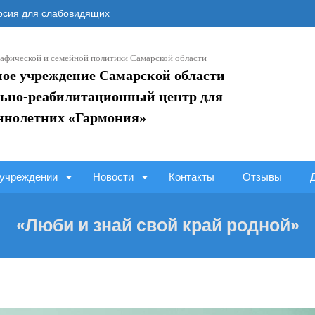
сия для слабовидящих
афической и семейной политики Самарской области
ное учреждение Самарской области
ьно-реабилитационный центр для
ннолетних «Гармония»
учреждении
Новости
Контакты
Отзывы
«Люби и знай свой край родной»