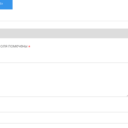
я»
поля помечены
*