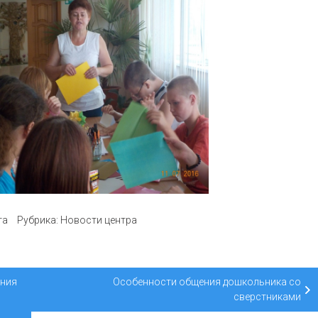
та
Рубрика:
Новости центра
ания
Особенности общения дошкольника со
сверстниками