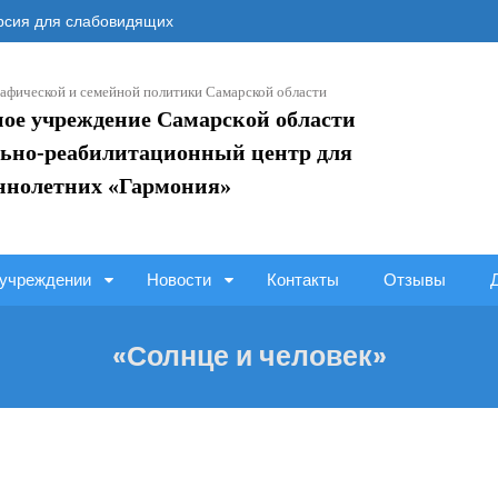
сия для слабовидящих
афической и семейной политики Самарской области
ное учреждение Самарской области
ьно-реабилитационный центр для
ннолетних «Гармония»
учреждении
Новости
Контакты
Отзывы
«Солнце и человек»