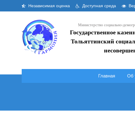
Skip
Независимая оценка
Доступная среда
Вер
to
content
Министерство социально-демогр
Государственное казен
Тольяттинский социал
несоверше
Главная
Об 