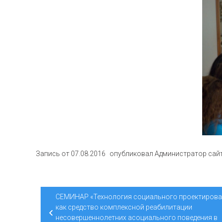
Запись от
07.08.2016
опубликовал
Администратор сай
Навигация
СЕМИНАР «Технология социального проектиров
по
как средство комплексной реабилитации
несовершеннолетних асоциального поведения в