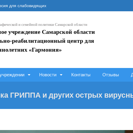
сия для слабовидящих
афической и семейной политики Самарской области
ное учреждение Самарской области
ьно-реабилитационный центр для
ннолетних «Гармония»
учреждении
Новости
Контакты
Отзывы
ка ГРИППА и других острых вирусн