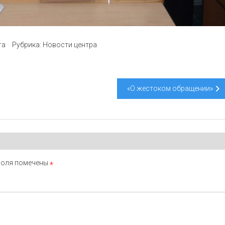
та
Рубрика:
Новости центра
«О жестоком обращении»
поля помечены
*