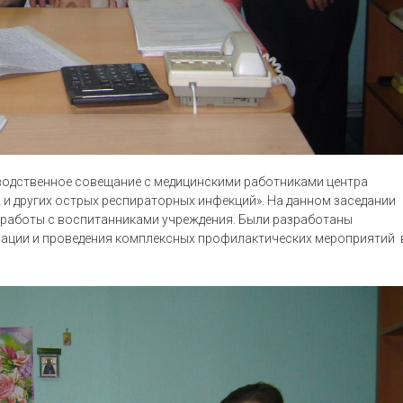
водственное совещание с медицинскими работниками центра
и других острых респираторных инфекций». На данном заседании
 работы с воспитанниками учреждения. Были разработаны
зации и проведения комплексных профилактических мероприятий 