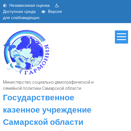
Skip
Независимая оценка
to
Доступная среда
Версия
content
для слабовидящих
Министерство социально-демографической и
семейной политики Самарской области
Государственное
казенное учреждение
Самарской области