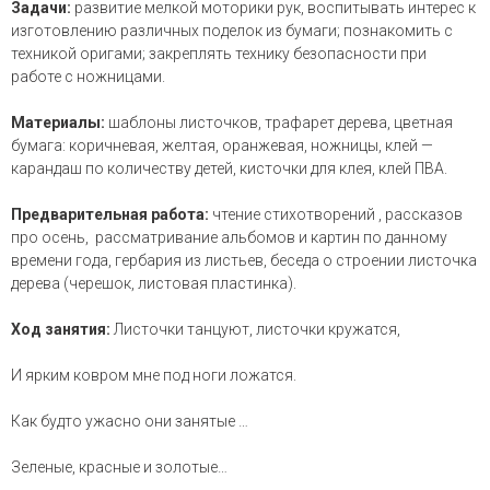
Задачи:
развитие мелкой моторики рук, воспитывать интерес к
изготовлению различных поделок из бумаги; познакомить с
техникой оригами; закреплять технику безопасности при
работе с ножницами.
Материалы:
шаблоны листочков, трафарет дерева, цветная
бумага: коричневая, желтая, оранжевая, ножницы, клей —
карандаш по количеству детей, кисточки для клея, клей ПВА.
Предварительная работа:
чтение стихотворений , рассказов
про осень, рассматривание альбомов и картин по данному
времени года, гербария из листьев, беседа о строении листочка
дерева (черешок, листовая пластинка).
Ход занятия:
Листочки танцуют, листочки кружатся,
И ярким ковром мне под ноги ложатся.
Как будто ужасно они занятые …
Зеленые, красные и золотые…