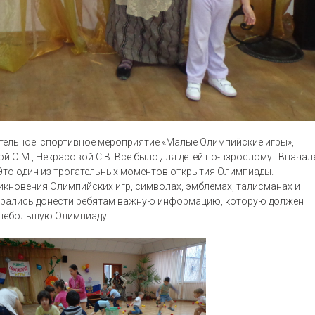
кательное спортивное мероприятие «Малые Олимпийские игры»,
О.М., Некрасовой С.В. Все было для детей по-взрослому . Вначал
Это один из трогательных моментов открытия Олимпиады.
икновения Олимпийских игр, символах, эмблемах, талисманах и
тарались донести ребятам важную информацию, которую должен
ю небольшую Олимпиаду!