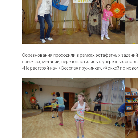
Соревнования проходили в рамках эстафетных заданий, 
прыжках, метании, перевоплотились в уверенных спорт
«Не растеряй-ка», » Веселая пружинка», «Хоккей по новому