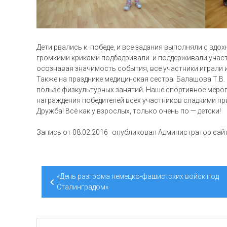
Дети рвались к победе, и все задания выполняли с вдо
громкими криками подбадривали и поддерживали участву
осознавая значимость события, все участники играли 
Также на празднике медицинская сестра Балашова Т.В. 
пользе физкультурных занятий. Наше спортивное меро
награждения победителей всех участников сладкими п
Дружба! Всё как у взрослых, только очень по — детски!
Запись от
08.02.2016
опубликовал
Администратор сай
Навигация
«День разгрома немецко-фашистских войск под
по
Сталинградом»
записям