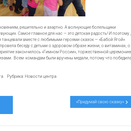
хновением, решительно и азартно. А волнующие болельщики
ющих. Самое главное для нас — это детская радость! И поэтому ,
и танцевали вместе с любимыми героями сказок — «Бабой Ягой».
провела беседу с детьми о здоровом образе жизни, о витаминах, о
приятие закончилось «Гимном России», торжественной церемоние
ризами. Всем командам были вручены медали, потому что победил
та
Рубрика:
Новости центра
«Придумай свою сказку»