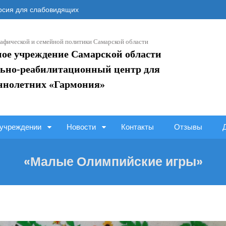
сия для слабовидящих
афической и семейной политики Самарской области
ное учреждение Самарской области
ьно-реабилитационный центр для
ннолетних «Гармония»
учреждении
Новости
Контакты
Отзывы
«Малые Олимпийские игры»