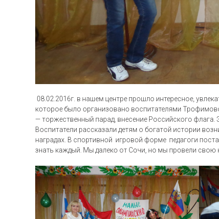
08.02.2016г. в нашем центре прошло интересное, увле
которое было организовано воспитателями Трофимовой 
— торжественный парад, внесение Российского флага. 
Воспитатели рассказали детям о богатой истории возн
наградах. В спортивной игровой форме педагоги пос
знать каждый. Мы далеко от Сочи, но мы провели сво