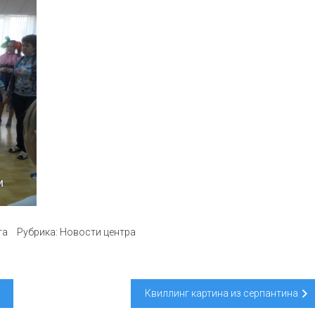
та
Рубрика:
Новости центра
Квиллинг картина из серпантина