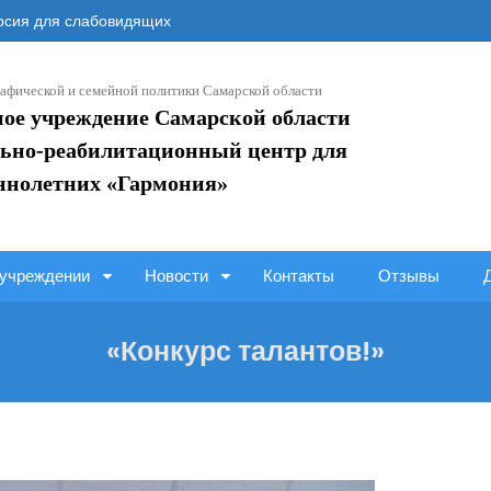
сия для слабовидящих
афической и семейной политики Самарской области
ное учреждение Самарской области
ьно-реабилитационный центр для
ннолетних «Гармония»
учреждении
Новости
Контакты
Отзывы
«Конкурс талантов!»