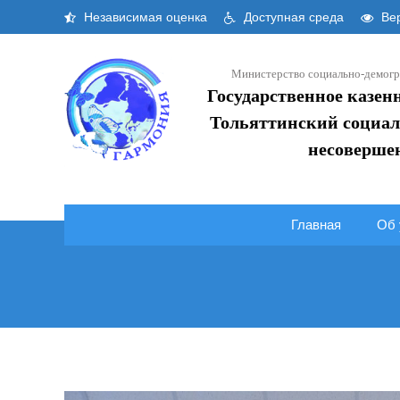
Skip
Независимая оценка
Доступная среда
Вер
to
content
Министерство социально-демогр
Государственное казен
Тольяттинский социал
несоверше
Главная
Об 