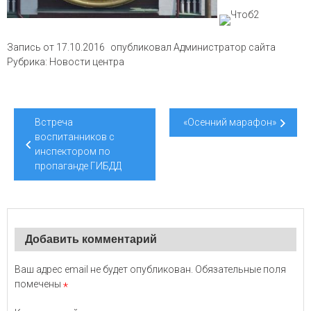
Запись от
17.10.2016
опубликовал
Администратор сайта
Рубрика:
Новости центра
Навигация
Встреча
«Осенний марафон»
по
воспитанников с
инспектором по
записям
пропаганде ГИБДД
Добавить комментарий
Ваш адрес email не будет опубликован.
Обязательные поля
помечены
*