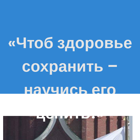
«Чтоб здоровье
сохранить –
научись его
ценить!»