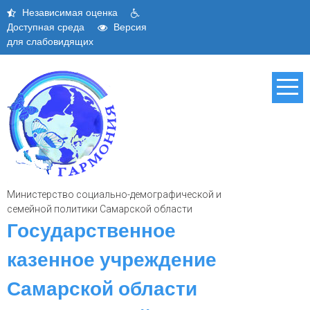
Skip
Независимая оценка
to
Доступная среда
Версия
content
для слабовидящих
Министерство социально-демографической и
семейной политики Самарской области
Государственное
казенное учреждение
Самарской области