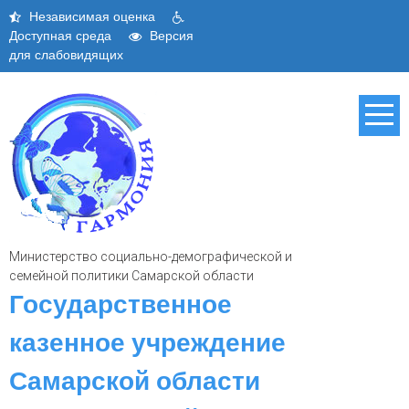
Skip
Независимая оценка
to
Доступная среда
Версия
content
для слабовидящих
Министерство социально-демографической и
семейной политики Самарской области
Государственное
казенное учреждение
Самарской области