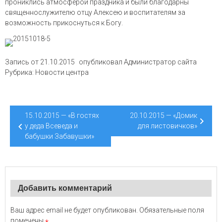
прониклись атмосферой праздника и были благодарны
священнослужителю отцу Алексею и воспитателям за
возможность прикоснуться к Богу.
Запись от
21.10.2015
опубликовал
Администратор сайта
Рубрика:
Новости центра
Навигация
15.10.2015 — «В гостях
20.10.2015 — «Домик
по
у деда Всеведа и
для листовичков»
бабушки Забавушки»
записям
Добавить комментарий
Ваш адрес email не будет опубликован.
Обязательные поля
помечены