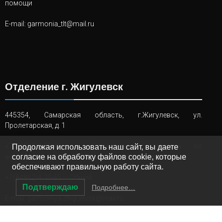
помощи
E-mail:
garmonia_tlt@mail.ru
Отделение г. Жигулевск
445354, Самарская область, г.Жигулевск, ул.
Пролетарская, д. 1
+7(84862)4-25-46
— Заместитель директора по
Продолжая использовать наш сайт, вы даете
воспитательной и реабилитационной работе
согласие на обработку файлов cookie, которые
обеспечивают правильную работу сайта.
+7(84862)4-39-65
— Общий
Подтверждаю
Подробнее…
E-mail:
garmoniya.zhigulevsk@mail.ru