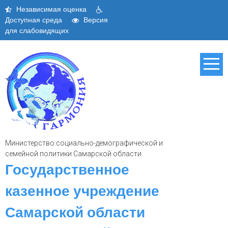
Skip
Независимая оценка
to
Доступная среда
Версия
content
для слабовидящих
Министерство социально-демографической и
семейной политики Самарской области
Государственное
казенное учреждение
Самарской области