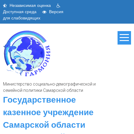
Skip
Независимая оценка
to
Доступная среда
Версия
content
для слабовидящих
Министерство социально-демографической и
семейной политики Самарской области
Государственное
казенное учреждение
Самарской области