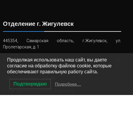
Отделение г. Жигулевск
445354, Самарская область, г.Жигулевск, ул.
Пролетарская, д. 1
+7(84862)4-25-46
— Заместитель директора по
Продолжая использовать наш сайт, вы даете
воспитательной и реабилитационной работе
согласие на обработку файлов cookie, которые
обеспечивают правильную работу сайта.
+7(84862)4-39-65
— Общий
Подтверждаю
Подробнее…
E-mail:
garmoniya.zhigulevsk@mail.ru
Информация