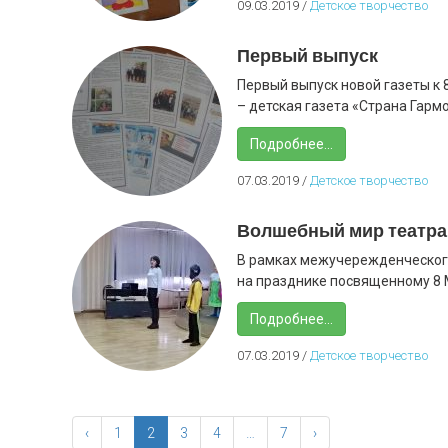
09.03.2019
/
Детское творчество
Первый выпуск
Первый выпуск новой газеты к 
– детская газета «Страна Гармон
Подробнее...
07.03.2019
/
Детское творчество
Волшебный мир театра
В рамках межучережденческого
на празднике посвященному 8 М
Подробнее...
07.03.2019
/
Детское творчество
‹
1
2
3
4
…
7
›