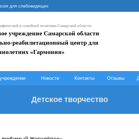
сия для слабовидящих
афической и семейной политики Самарской области
ное учреждение Самарской области
ьно-реабилитационный центр для
ннолетних «Гармония»
учреждении
Новости
Контакты
Отзывы
Детское творчество
й любимый Жигулёвск»