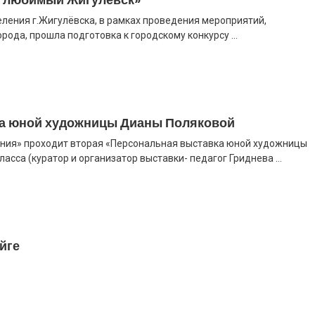
еления г.Жигулёвска, в рамках проведения мероприятий,
да, прошла подготовка к городскому конкурсу ...
а юной художницы Дианы Поляковой
ния» проходит вторая «Персональная выставка юной художницы
асса (куратор и организатор выставки- педагог Гриднева ...
йге