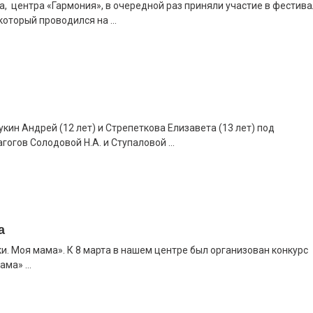
а, центра «Гармония», в очередной раз приняли участие в фестив
который проводился на ...
кин Андрей (12 лет) и Стрепеткова Елизавета (13 лет) под
огов Солодовой Н.А. и Ступаловой ...
а
и. Моя мама». К 8 марта в нашем центре был организован конкурс
ма» ...