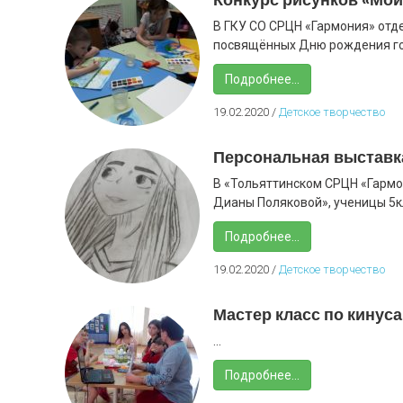
В ГКУ СО СРЦН «Гармония» отд
посвящённых Дню рождения горо
Подробнее...
19.02.2020
/
Детское творчество
Персональная выставк
В «Тольяттинском СРЦН «Гармо
Дианы Поляковой», ученицы 5кл
Подробнее...
19.02.2020
/
Детское творчество
Мастер класс по кинуса
...
Подробнее...