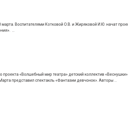
8 марта. Воспитателями Котковой О.В. и Жиряковой И.Ю. начат прое
ия». ...
 проекта «Волшебный мир театра» детский коллектив «Веснушки»
арта представил спектакль «Фантазии девчонок». Авторы ...