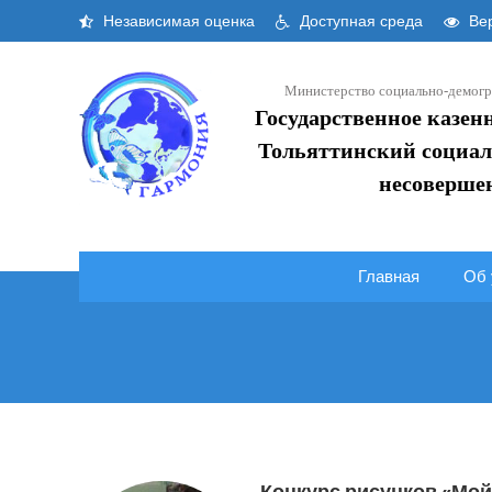
Skip
Независимая оценка
Доступная среда
Вер
to
content
Министерство социально-демогр
Государственное казен
Тольяттинский социал
несоверше
Главная
Об 
Конкурс рисунков «Мо